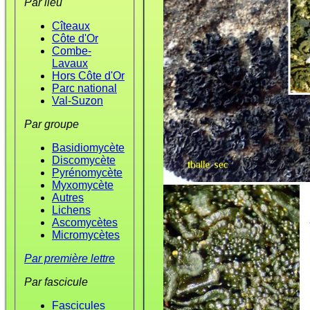
Par lieu
Cîteaux
Côte d'Or
Combe-
Lavaux
Hors Côte d'Or
Parc national
Val-Suzon
Par groupe
Basidiomycète
Discomycète
Pyrénomycète
Myxomycète
Autres
Lichens
Ascomycètes
Micromycètes
Par première lettre
Par fascicule
Fascicules