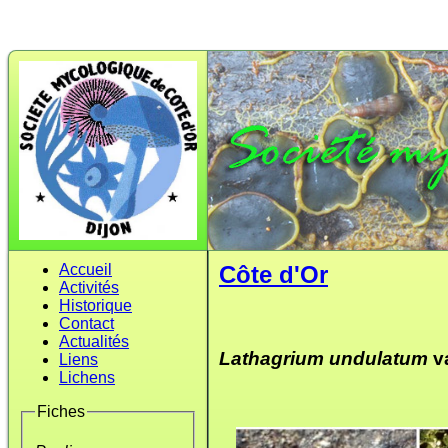
Accueil
Côte d'Or
Activités
Historique
Contact
Actualités
Lathagrium undulatum
v
Liens
Lichens
Fiches