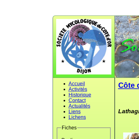
Accueil
Côte 
Activités
Historique
Contact
Actualités
Lathag
Liens
Lichens
Fiches