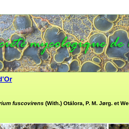
d'Or
rium fuscovirens
(With.) Otálora, P. M. Jørg. et W