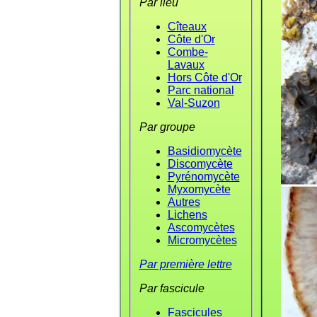
Par lieu
Cîteaux
Côte d'Or
Combe-
Lavaux
Hors Côte d'Or
Parc national
Val-Suzon
Par groupe
Basidiomycète
Discomycète
Pyrénomycète
Myxomycète
Autres
Lichens
Ascomycètes
Micromycètes
Par première lettre
Par fascicule
Fascicules