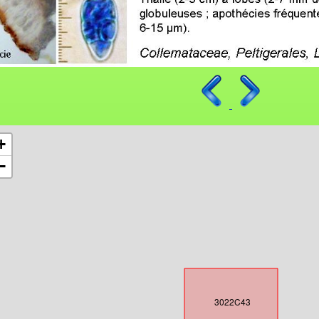
+
−
3022C43