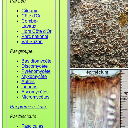
Par lieu
Cîteaux
Côte d'Or
Combe-
Lavaux
Hors Côte d'Or
Parc national
Val-Suzon
Par groupe
Basidiomycète
Discomycète
Pyrénomycète
Myxomycète
Autres
Lichens
Ascomycètes
Micromycètes
Par première lettre
Par fascicule
Fascicules