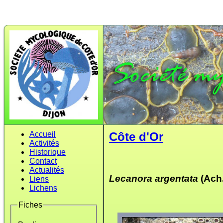
Accueil
Côte d'Or
Activités
Historique
Contact
Actualités
Lecanora argentata
(Ach.
Liens
Lichens
Fiches