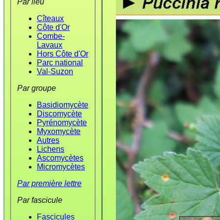
Par lieu
Cîteaux
Côte d'Or
Combe-
Lavaux
Hors Côte d'Or
Parc national
Val-Suzon
Par groupe
Basidiomycète
Discomycète
Pyrénomycète
Myxomycète
Autres
Lichens
Ascomycètes
Micromycètes
Par première lettre
Par fascicule
Fascicules