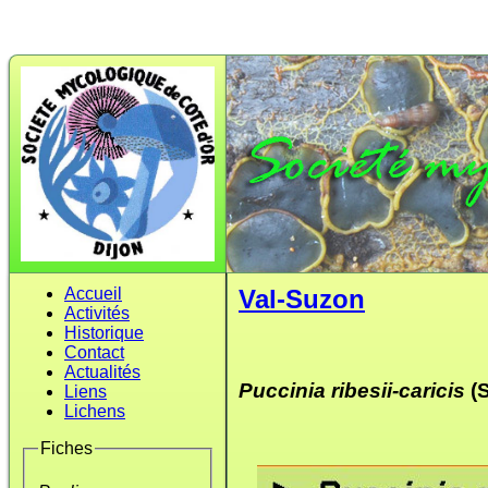
Accueil
Val-Suzon
Activités
Historique
Contact
Actualités
Puccinia ribesii-caricis
(S
Liens
Lichens
Fiches