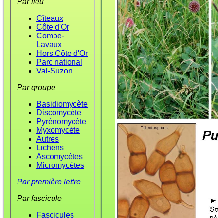
Par lieu
Cîteaux
Côte d'Or
Combe-
Lavaux
Hors Côte d'Or
Parc national
Val-Suzon
Par groupe
Basidiomycète
Discomycète
Pyrénomycète
Myxomycète
Autres
Lichens
Ascomycètes
Micromycètes
Par première lettre
Par fascicule
Fascicules