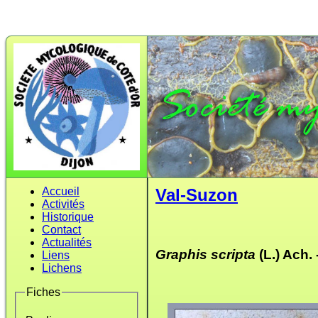
Accueil
Val-Suzon
Activités
Historique
Contact
Actualités
Graphis scripta
(L.) Ach. 
Liens
Lichens
Fiches