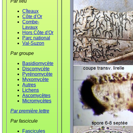
Par lieu
Cîteaux
Côte d'Or
Combe-
Lavaux
Hors Côte d'Or
Parc national
Val-Suzon
Par groupe
Basidiomycète
Discomycète
Pyrénomycète
Myxomycète
Autres
Lichens
Ascomycètes
Micromycètes
Par première lettre
Par fascicule
Fascicules