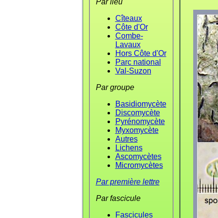
Par lieu
Cîteaux
Côte d'Or
Combe-
Lavaux
Hors Côte d'Or
Parc national
Val-Suzon
Par groupe
Basidiomycète
Discomycète
Pyrénomycète
Myxomycète
Autres
Lichens
Ascomycètes
Micromycètes
Par première lettre
Par fascicule
Fascicules