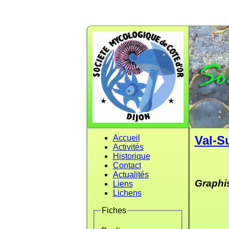
Accueil
Val-S
Activités
Historique
Contact
Actualités
Graphi
Liens
Lichens
Fiches