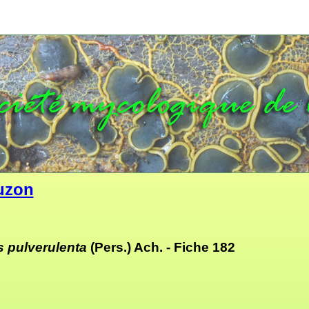
uzon
s pulverulenta
(Pers.) Ach. -
Fiche 182