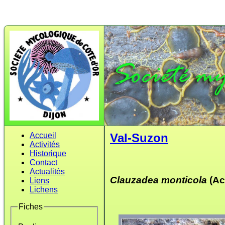
Accueil
Val-Suzon
Activités
Historique
Contact
Actualités
Clauzadea monticola
(Ac
Liens
Lichens
Fiches