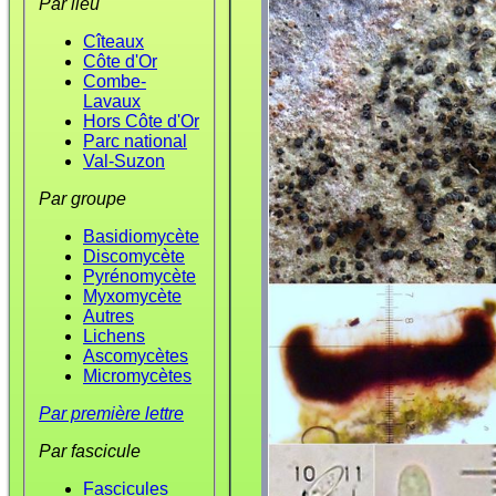
Par lieu
Cîteaux
Côte d'Or
Combe-
Lavaux
Hors Côte d'Or
Parc national
Val-Suzon
Par groupe
Basidiomycète
Discomycète
Pyrénomycète
Myxomycète
Autres
Lichens
Ascomycètes
Micromycètes
Par première lettre
Par fascicule
Fascicules