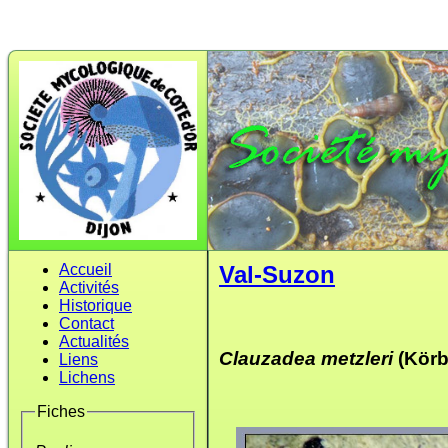
Accueil
Val-Suzon
Activités
Historique
Contact
Actualités
Clauzadea metzleri
(Körb
Liens
Lichens
Fiches