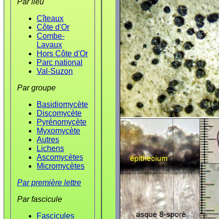
Par lieu
Cîteaux
Côte d'Or
Combe-
Lavaux
Hors Côte d'Or
Parc national
Val-Suzon
Par groupe
Basidiomycète
Discomycète
Pyrénomycète
Myxomycète
Autres
Lichens
Ascomycètes
Micromycètes
Par première lettre
Par fascicule
Fascicules