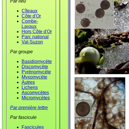
Par lieu
Cîteaux
Côte d'Or
Combe-
Lavaux
Hors Côte d'Or
Parc national
Val-Suzon
Par groupe
Basidiomycète
Discomycète
Pyrénomycète
Myxomycète
Autres
Lichens
Ascomycètes
Micromycètes
Par première lettre
Par fascicule
Fascicules