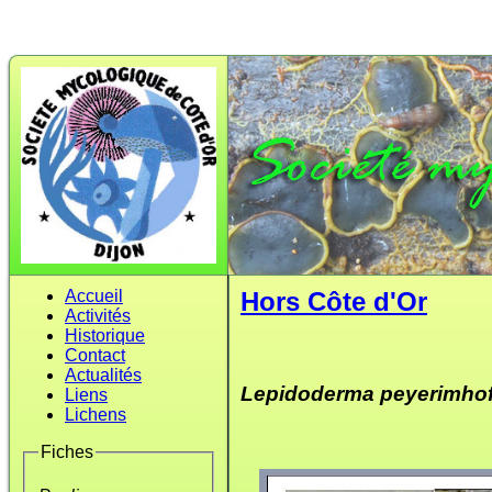
Accueil
Hors Côte d'Or
Activités
Historique
Contact
Actualités
Lepidoderma peyerimhoff
Liens
Lichens
Fiches