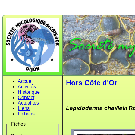
Accueil
Hors Côte d'Or
Activités
Historique
Contact
Actualités
Lepidoderma chailletii
Ro
Liens
Lichens
Fiches