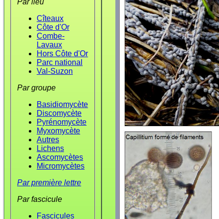
Par lieu
Cîteaux
Côte d'Or
Combe-
Lavaux
Hors Côte d'Or
Parc national
Val-Suzon
Par groupe
Basidiomycète
Discomycète
Pyrénomycète
Myxomycète
Autres
Lichens
Ascomycètes
Micromycètes
Par première lettre
Par fascicule
Fascicules