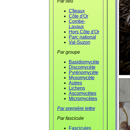
Par lieu
Cîteaux
Côte d'Or
Combe-
Lavaux
Hors Côte d'Or
Parc national
Val-Suzon
Par groupe
Basidiomycète
Discomycète
Pyrénomycète
Myxomycète
Autres
Lichens
Ascomycètes
Micromycètes
Par première lettre
Par fascicule
Fascicules