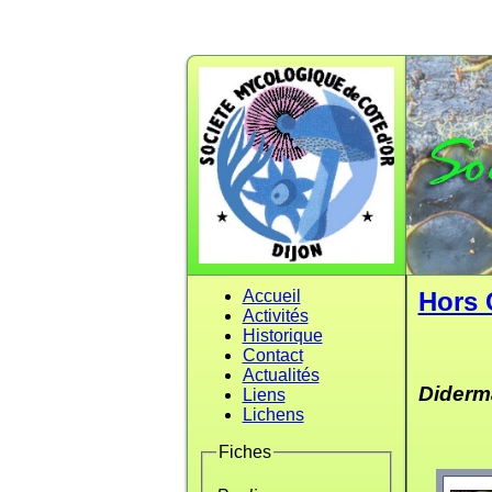
Accueil
Hors 
Activités
Historique
Contact
Actualités
Diderm
Liens
Lichens
Fiches