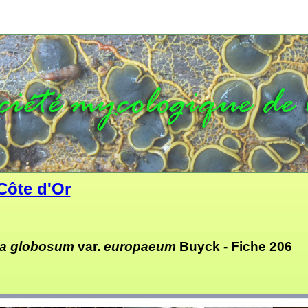
Côte d'Or
a globosum
var.
europaeum
Buyck -
Fiche 206