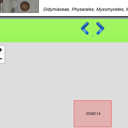
+
−
3538C14