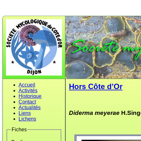
Accueil
Hors Côte d'Or
Activités
Historique
Contact
Actualités
Diderma meyerae
H.Singe
Liens
Lichens
Fiches