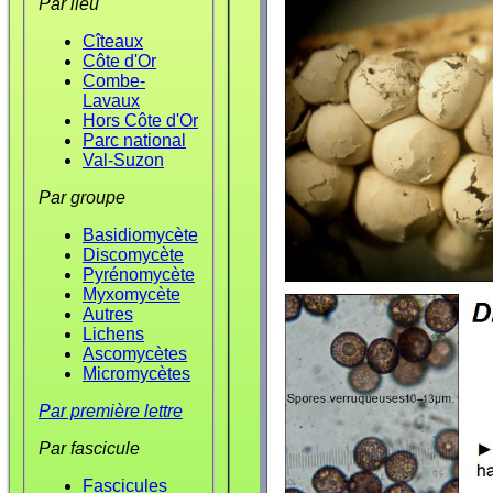
Par lieu
Cîteaux
Côte d'Or
Combe-
Lavaux
Hors Côte d'Or
Parc national
Val-Suzon
Par groupe
Basidiomycète
Discomycète
Pyrénomycète
Myxomycète
Autres
Lichens
Ascomycètes
Micromycètes
Par première lettre
Par fascicule
Fascicules