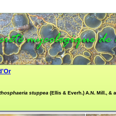
d'Or
thosphaeria stuppea
(Ellis & Everh.) A.N. Mill., & a