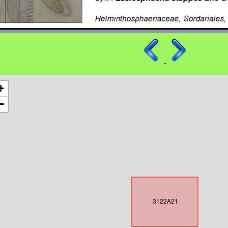
+
−
3122A21