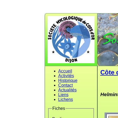
Accueil
Côte 
Activités
Historique
Contact
Actualités
Helmin
Liens
Lichens
Fiches