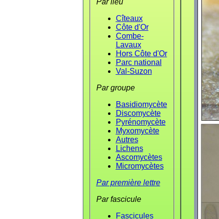
Par lieu
Cîteaux
Côte d'Or
Combe-
Lavaux
Hors Côte d'Or
Parc national
Val-Suzon
Par groupe
Basidiomycète
Discomycète
Pyrénomycète
Myxomycète
Autres
Lichens
Ascomycètes
Micromycètes
Par première lettre
Par fascicule
Fascicules