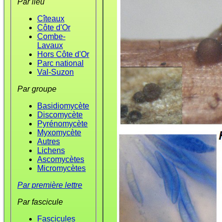
Par lieu
Cîteaux
Côte d'Or
Combe-
Lavaux
Hors Côte d'Or
Parc national
Val-Suzon
Par groupe
Basidiomycète
Discomycète
Pyrénomycète
Myxomycète
Autres
Lichens
Ascomycètes
Micromycètes
Par première lettre
Par fascicule
Fascicules