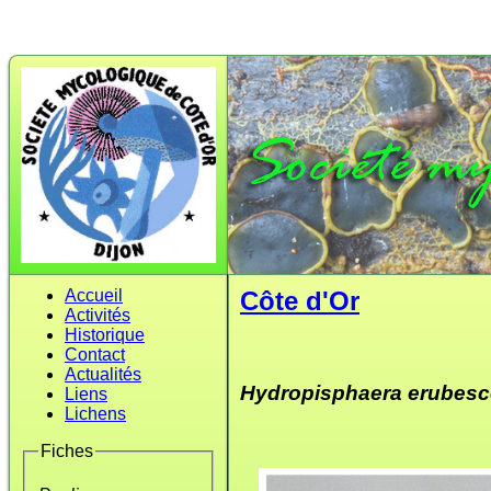
Accueil
Côte d'Or
Activités
Historique
Contact
Actualités
Hydropisphaera erubes
Liens
Lichens
Fiches