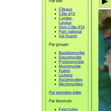
Par lieu
Cîteaux
Côte d'Or
Combe-
Lavaux
Hors Côte d'Or
Parc national
Val-Suzon
Par groupe
Basidiomycète
Discomycète
Pyrénomycète
Myxomycète
Autres
Lichens
Ascomycètes
Micromycètes
Par première lettre
Par fascicule
Fascicules