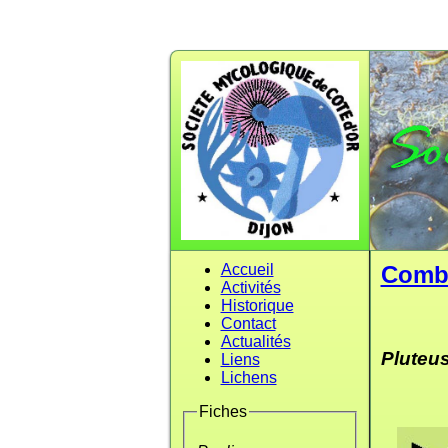
Accueil
Comb
Activités
Historique
Contact
Actualités
Pluteu
Liens
Lichens
Fiches