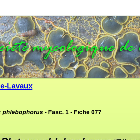
e-Lavaux
s phlebophorus
- Fasc. 1 -
Fiche 077