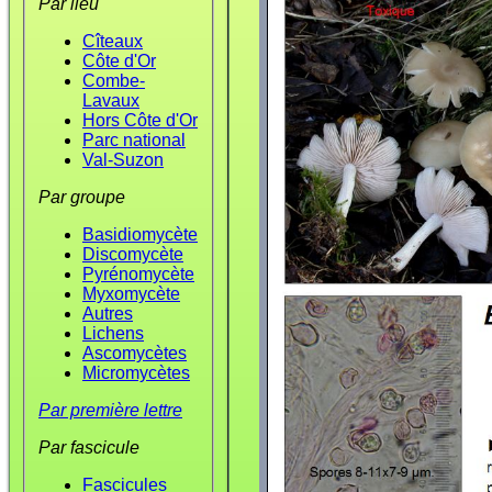
Par lieu
Cîteaux
Côte d'Or
Combe-
Lavaux
Hors Côte d'Or
Parc national
Val-Suzon
Par groupe
Basidiomycète
Discomycète
Pyrénomycète
Myxomycète
Autres
Lichens
Ascomycètes
Micromycètes
Par première lettre
Par fascicule
Fascicules