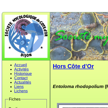
Accueil
Hors Côte d'Or
Activités
Historique
Contact
Actualités
Entoloma rhodopolium
(
Liens
Lichens
Fiches