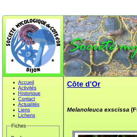
Accueil
Côte d'Or
Activités
Historique
Contact
Actualités
Melanoleuca exscissa
(F
Liens
Lichens
Fiches