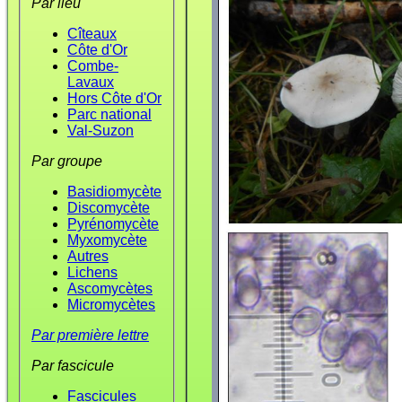
Par lieu
Cîteaux
Côte d'Or
Combe-
Lavaux
Hors Côte d'Or
Parc national
Val-Suzon
Par groupe
Basidiomycète
Discomycète
Pyrénomycète
Myxomycète
Autres
Lichens
Ascomycètes
Micromycètes
Par première lettre
Par fascicule
Fascicules