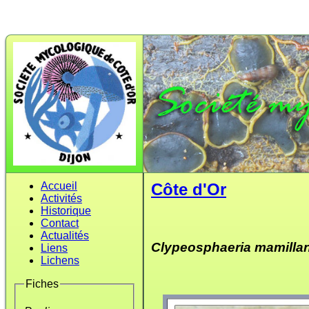
Accueil
Côte d'Or
Activités
Historique
Contact
Actualités
Clypeosphaeria mamilla
Liens
Lichens
Fiches