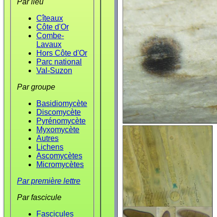
Par lieu
Cîteaux
Côte d'Or
Combe-
Lavaux
Hors Côte d'Or
Parc national
Val-Suzon
Par groupe
Basidiomycète
Discomycète
Pyrénomycète
Myxomycète
Autres
Lichens
Ascomycètes
Micromycètes
Par première lettre
Par fascicule
Fascicules