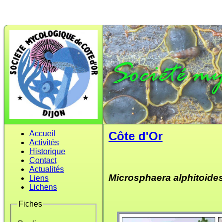
Accueil
Côte d'Or
Activités
Historique
Contact
Actualités
Microsphaera alphitoide
Liens
Lichens
Fiches