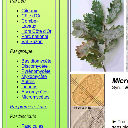
Par lieu
Cîteaux
Côte d'Or
Combe-
Lavaux
Hors Côte d'Or
Parc national
Val-Suzon
Par groupe
Basidiomycète
Discomycète
Pyrénomycète
Myxomycète
Autres
Lichens
Ascomycètes
Micromycètes
Par première lettre
Par fascicule
Fascicules