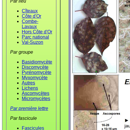
Par lieu
Cîteaux
Côte d'Or
Combe-
Lavaux
Hors Côte d'Or
Parc national
Val-Suzon
Par groupe
Basidiomycète
Discomycète
Pyrénomycète
Myxomycète
Autres
Lichens
Ascomycètes
Micromycètes
Par première lettre
Par fascicule
Fascicules