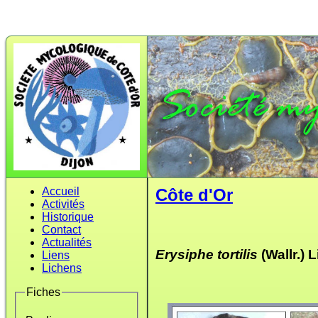
Accueil
Côte d'Or
Activités
Historique
Contact
Actualités
Erysiphe tortilis
(Wallr.) 
Liens
Lichens
Fiches