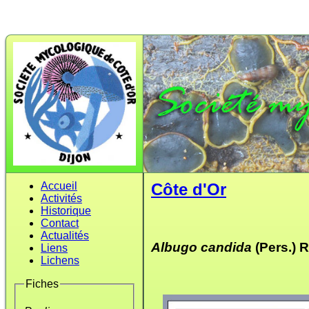
Accueil
Côte d'Or
Activités
Historique
Contact
Actualités
Albugo candida
(Pers.) 
Liens
Lichens
Fiches