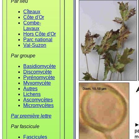
Par lieu
Cîteaux
Côte d'Or
Combe-
Lavaux
Hors Côte d'Or
Parc national
Val-Suzon
Par groupe
Basidiomycète
Discomycète
Pyrénomycète
Myxomycète
Autres
Lichens
Ascomycètes
Micromycètes
Par première lettre
Par fascicule
Fascicules