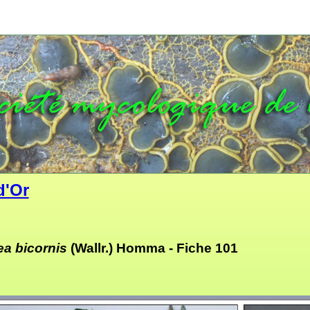
d'Or
a bicornis
(Wallr.) Homma -
Fiche 101