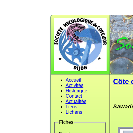
Accueil
Côte 
Activités
Historique
Contact
Actualités
Sawade
Liens
Lichens
Fiches