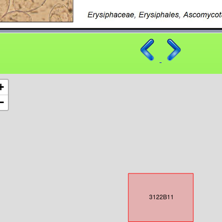
+
−
3122B11