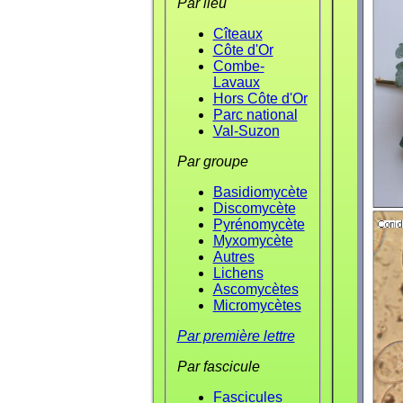
Par lieu
Cîteaux
Côte d'Or
Combe-
Lavaux
Hors Côte d'Or
Parc national
Val-Suzon
Par groupe
Basidiomycète
Discomycète
Pyrénomycète
Myxomycète
Autres
Lichens
Ascomycètes
Micromycètes
Par première lettre
Par fascicule
Fascicules