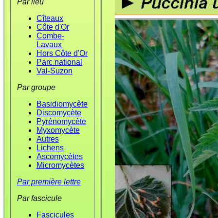
Par lieu
Cîteaux
Côte d'Or
Combe-
Lavaux
Hors Côte d'Or
Parc national
Val-Suzon
Par groupe
Basidiomycète
Discomycète
Pyrénomycète
Myxomycète
Autres
Lichens
Ascomycètes
Micromycètes
Par première lettre
Par fascicule
Fascicules