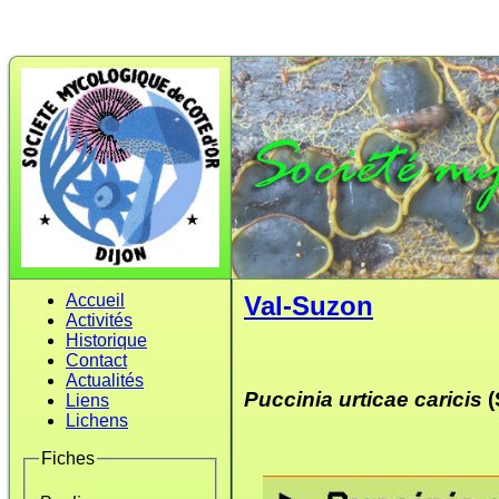
Accueil
Val-Suzon
Activités
Historique
Contact
Actualités
Puccinia urticae caricis
(
Liens
Lichens
Fiches