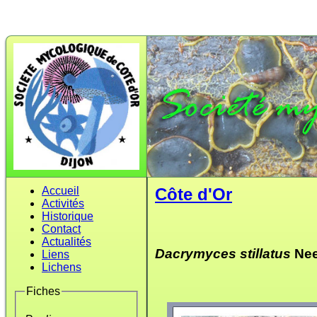
Accueil
Côte d'Or
Activités
Historique
Contact
Actualités
Dacrymyces stillatus
Nee
Liens
Lichens
Fiches