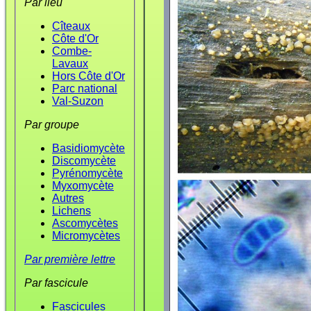
Par lieu
Cîteaux
Côte d'Or
Combe-
Lavaux
Hors Côte d'Or
Parc national
Val-Suzon
Par groupe
Basidiomycète
Discomycète
Pyrénomycète
Myxomycète
Autres
Lichens
Ascomycètes
Micromycètes
Par première lettre
Par fascicule
Fascicules