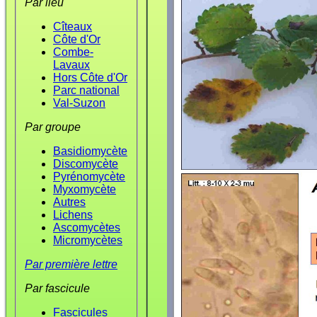
Par lieu
Cîteaux
Côte d'Or
Combe-
Lavaux
Hors Côte d'Or
Parc national
Val-Suzon
Par groupe
Basidiomycète
Discomycète
Pyrénomycète
Myxomycète
Autres
Lichens
Ascomycètes
Micromycètes
Par première lettre
Par fascicule
Fascicules