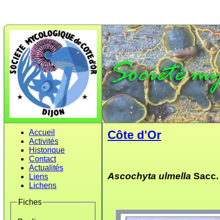
Accueil
Côte d'Or
Activités
Historique
Contact
Actualités
Ascochyta ulmella
Sacc.
Liens
Lichens
Fiches