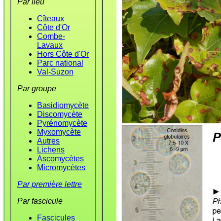
Par lieu
Cîteaux
Côte d'Or
Combe-
Lavaux
Hors Côte d'Or
Parc national
Val-Suzon
Par groupe
Basidiomycète
Discomycète
Pyrénomycète
Myxomycète
Autres
Lichens
Ascomycètes
Micromycètes
Par première lettre
Par fascicule
Fascicules