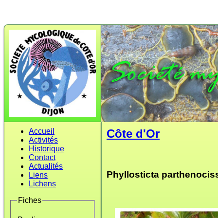
Accueil
Côte d'Or
Activités
Historique
Contact
Actualités
Phyllosticta parthenociss
Liens
Lichens
Fiches