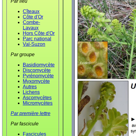
Par lieu
Cîteaux
Côte d'Or
Combe-
Lavaux
Hors Côte d'Or
Parc national
Val-Suzon
Par groupe
Basidiomycète
Discomycète
Pyrénomycète
Myxomycète
Autres
Lichens
Ascomycètes
Micromycètes
Par première lettre
Par fascicule
Fascicules