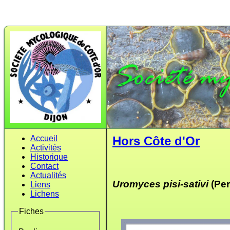
Accueil
Hors Côte d'Or
Activités
Historique
Contact
Actualités
Uromyces pisi-sativi
(Per
Liens
Lichens
Fiches