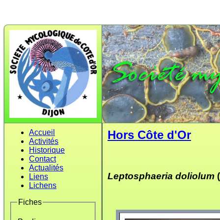
Accueil
Hors Côte d'Or
Activités
Historique
Contact
Actualités
Leptosphaeria doliolum
Liens
Lichens
Fiches