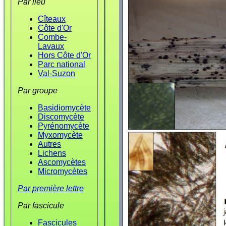
Par lieu
Cîteaux
Côte d'Or
Combe-
Lavaux
Hors Côte d'Or
Parc national
Val-Suzon
Par groupe
Basidiomycète
Discomycète
Pyrénomycète
Myxomycète
Autres
Lichens
Ascomycètes
Micromycètes
Par première lettre
Par fascicule
Fascicules