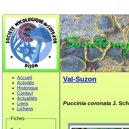
Accueil
Val-Suzon
Activités
Historique
Contact
Actualités
Puccinia coronata
J. Schr
Liens
Lichens
Fiches