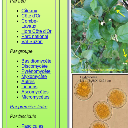
Par lieu
Cîteaux
Côte d'Or
Combe-
Lavaux
Hors Côte d'Or
Parc national
Val-Suzon
Par groupe
Basidiomycète
Discomycète
Pyrénomycète
Myxomycète
Autres
Lichens
Ascomycètes
Micromycètes
Par première lettre
Par fascicule
Fascicules