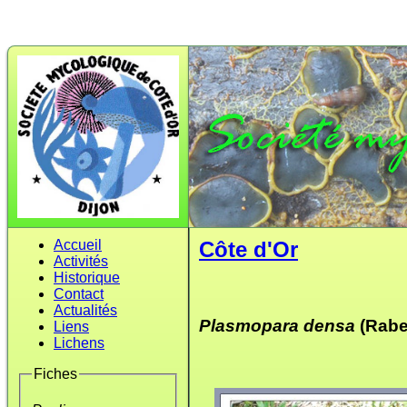
Accueil
Côte d'Or
Activités
Historique
Contact
Actualités
Plasmopara densa
(Rabe
Liens
Lichens
Fiches