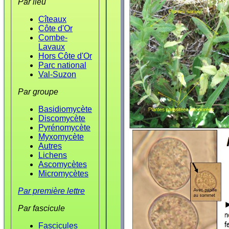
Par lieu
Cîteaux
Côte d'Or
Combe-
Lavaux
Hors Côte d'Or
Parc national
Val-Suzon
Par groupe
Basidiomycète
Discomycète
Pyrénomycète
Myxomycète
Autres
Lichens
Ascomycètes
Micromycètes
Par première lettre
Par fascicule
Fascicules