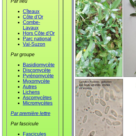
Par lieu
Cîteaux
Côte d'Or
Combe-
Lavaux
Hors Côte d'Or
Parc national
Val-Suzon
Par groupe
Basidiomycète
Discomycète
Pyrénomycète
Myxomycète
Autres
Lichens
Ascomycètes
Micromycètes
Par première lettre
Par fascicule
Fascicules