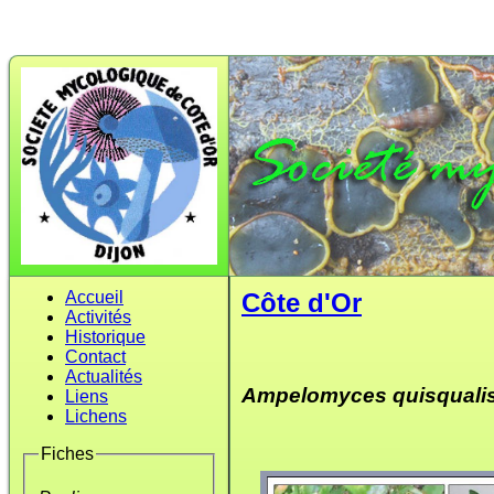
Accueil
Côte d'Or
Activités
Historique
Contact
Actualités
Ampelomyces quisquali
Liens
Lichens
Fiches