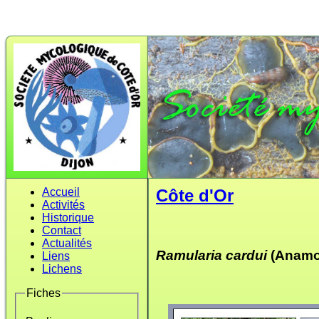
Accueil
Côte d'Or
Activités
Historique
Contact
Actualités
Ramularia cardui
(Anamor
Liens
Lichens
Fiches