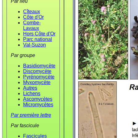
Par lieu
Cîteaux
Côte d'Or
Combe-
Lavaux
Hors Côte d'Or
Parc national
Val-Suzon
Par groupe
Basidiomycète
Discomycète
Pyrénomycète
Myxomycète
Autres
Lichens
Ascomycètes
Micromycètes
Par première lettre
Par fascicule
Fascicules