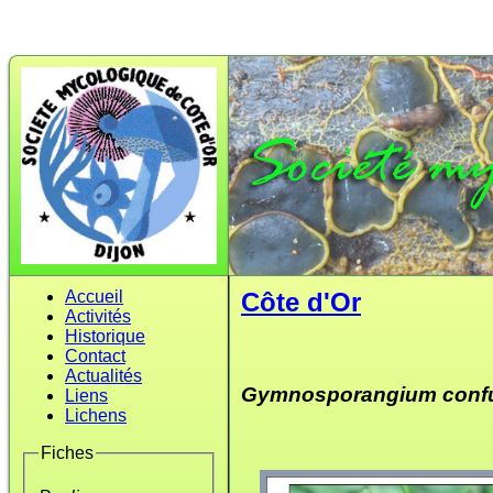
Accueil
Côte d'Or
Activités
Historique
Contact
Actualités
Gymnosporangium con
Liens
Lichens
Fiches