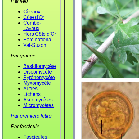
Par lieu
Cîteaux
Côte d'Or
Combe-
Lavaux
Hors Côte d'Or
Parc national
Val-Suzon
Par groupe
Basidiomycète
Discomycète
Pyrénomycète
Myxomycète
Autres
Lichens
Ascomycètes
Micromycètes
Par première lettre
Par fascicule
Fascicules