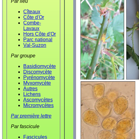
Par lieu
Cîteaux
Côte d'Or
Combe-
Lavaux
Hors Côte d'Or
Parc national
Val-Suzon
Par groupe
Basidiomycète
Discomycète
Pyrénomycète
Myxomycète
Autres
Lichens
Ascomycètes
Micromycètes
Par première lettre
Par fascicule
Fascicules