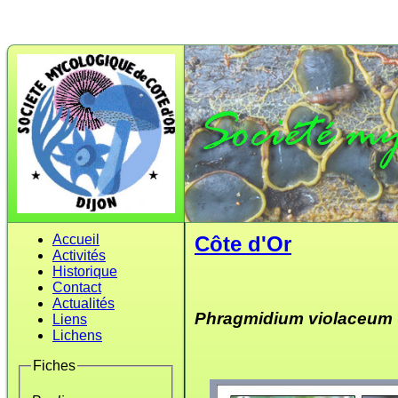
Accueil
Côte d'Or
Activités
Historique
Contact
Actualités
Phragmidium violaceum
Liens
Lichens
Fiches