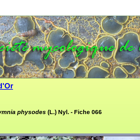
d'Or
ymnia physodes
(L.) Nyl. -
Fiche 066