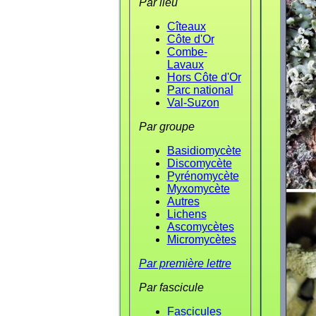
Par lieu
Cîteaux
Côte d'Or
Combe-
Lavaux
Hors Côte d'Or
Parc national
Val-Suzon
Par groupe
Basidiomycète
Discomycète
Pyrénomycète
Myxomycète
Autres
Lichens
Ascomycètes
Micromycètes
Par première lettre
Par fascicule
Fascicules