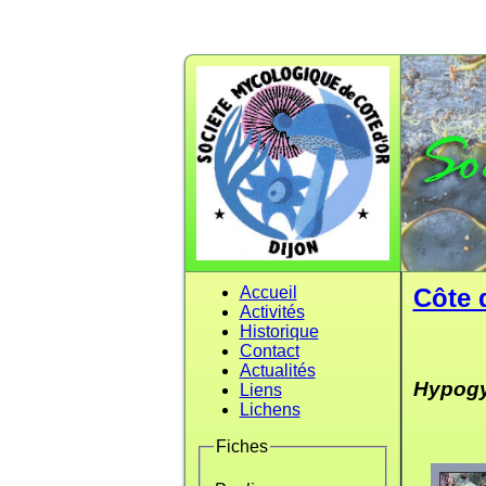
Accueil
Côte 
Activités
Historique
Contact
Actualités
Hypog
Liens
Lichens
Fiches