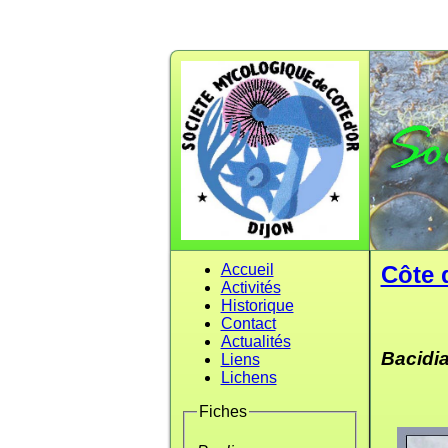
Accueil
Côte 
Activités
Historique
Contact
Actualités
Bacidia
Liens
Lichens
Fiches