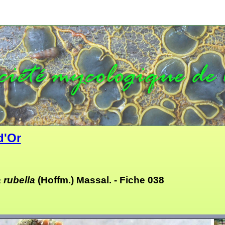
d'Or
 rubella
(Hoffm.) Massal. -
Fiche 038