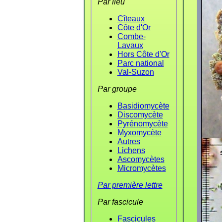
Par lieu
Cîteaux
Côte d'Or
Combe-
Lavaux
Hors Côte d'Or
Parc national
Val-Suzon
Par groupe
Basidiomycète
Discomycète
Pyrénomycète
Myxomycète
Autres
Lichens
Ascomycètes
Micromycètes
Par première lettre
Par fascicule
Fascicules