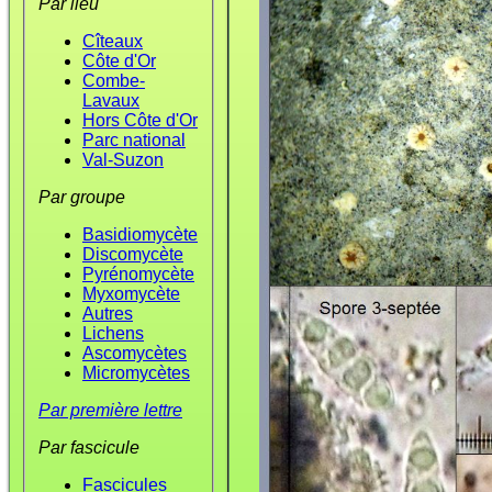
Par lieu
Cîteaux
Côte d'Or
Combe-
Lavaux
Hors Côte d'Or
Parc national
Val-Suzon
Par groupe
Basidiomycète
Discomycète
Pyrénomycète
Myxomycète
Autres
Lichens
Ascomycètes
Micromycètes
Par première lettre
Par fascicule
Fascicules