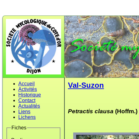
Accueil
Val-Suzon
Activités
Historique
Contact
Actualités
Petractis clausa
(Hoffm.)
Liens
Lichens
Fiches