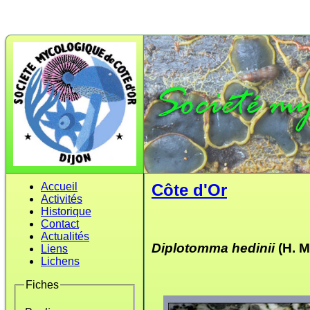
Accueil
Côte d'Or
Activités
Historique
Contact
Actualités
Diplotomma hedinii
(H. M
Liens
Lichens
Fiches