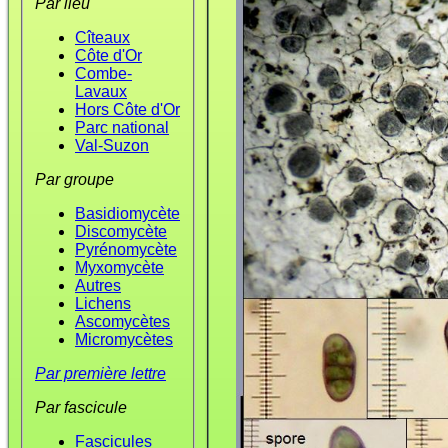
Par lieu
Cîteaux
Côte d'Or
Combe-
Lavaux
Hors Côte d'Or
Parc national
Val-Suzon
Par groupe
Basidiomycète
Discomycète
Pyrénomycète
Myxomycète
Autres
Lichens
Ascomycètes
Micromycètes
Par première lettre
Par fascicule
Fascicules