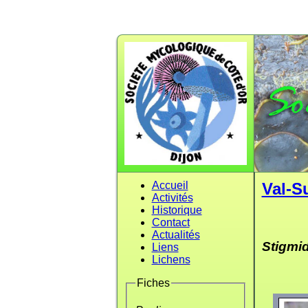
Accueil
Val-S
Activités
Historique
Contact
Actualités
Stigmi
Liens
Lichens
Fiches