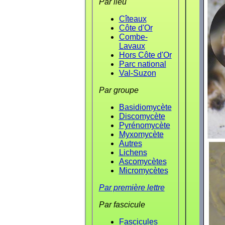
Par lieu
Cîteaux
Côte d'Or
Combe-
Lavaux
Hors Côte d'Or
Parc national
Val-Suzon
Par groupe
Basidiomycète
Discomycète
Pyrénomycète
Myxomycète
Autres
Lichens
Ascomycètes
Micromycètes
Par première lettre
Par fascicule
Fascicules