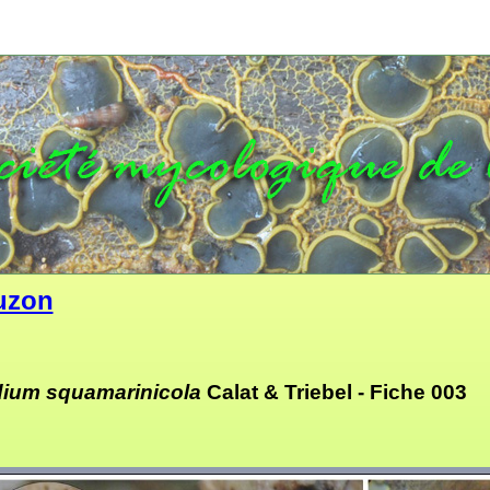
uzon
dium squamarinicola
Calat & Triebel -
Fiche 003