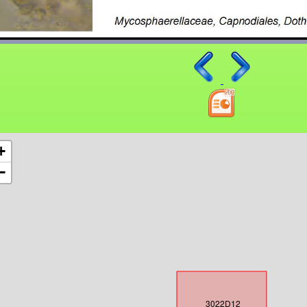
+
−
3022D12