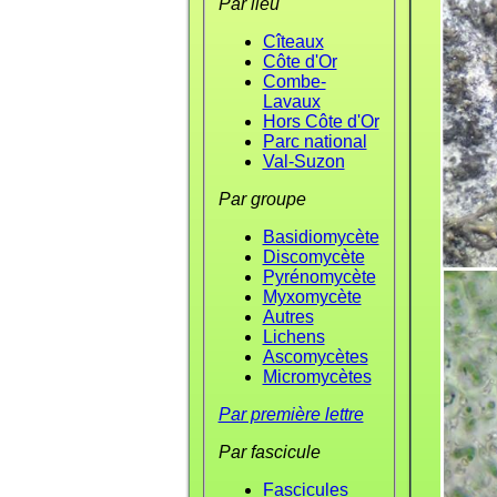
Par lieu
Cîteaux
Côte d'Or
Combe-
Lavaux
Hors Côte d'Or
Parc national
Val-Suzon
Par groupe
Basidiomycète
Discomycète
Pyrénomycète
Myxomycète
Autres
Lichens
Ascomycètes
Micromycètes
Par première lettre
Par fascicule
Fascicules