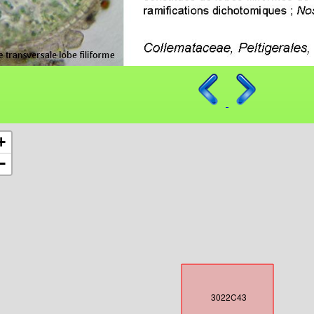
+
−
3022C43