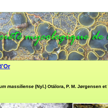
d'Or
ium massiliense
(Nyl.) Otálora, P. M. Jørgensen et