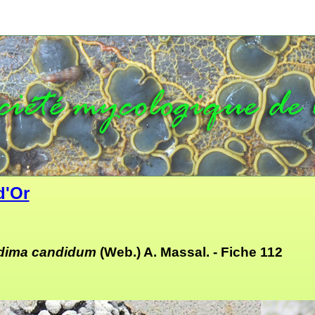
d'Or
idima candidum
(Web.) A. Massal. -
Fiche 112