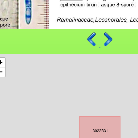
+
−
3022B31