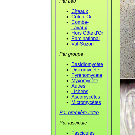
Par lieu
Cîteaux
Côte d'Or
Combe-
Lavaux
Hors Côte d'Or
Parc national
Val-Suzon
Par groupe
Basidiomycète
Discomycète
Pyrénomycète
Myxomycète
Autres
Lichens
Ascomycètes
Micromycètes
Par première lettre
Par fascicule
Fascicules