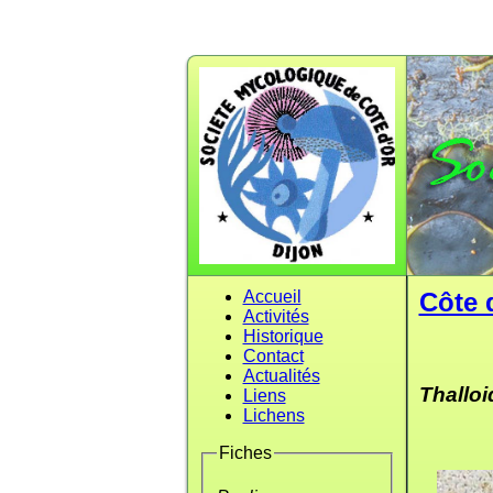
Accueil
Côte 
Activités
Historique
Contact
Actualités
Thallo
Liens
Lichens
Fiches