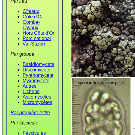
Par lieu
Cîteaux
Côte d'Or
Combe-
Lavaux
Hors Côte d'Or
Parc national
Val-Suzon
Par groupe
Basidiomycète
Discomycète
Pyrénomycète
Myxomycète
Autres
Lichens
Ascomycètes
Micromycètes
Par première lettre
Par fascicule
Fascicules