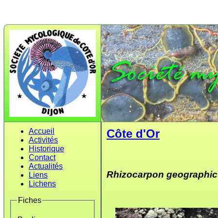
Accueil
Côte d'Or
Activités
Historique
Contact
Actualités
Rhizocarpon geographi
Liens
Lichens
Fiches