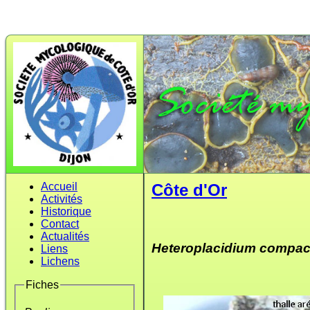
Accueil
Côte d'Or
Activités
Historique
Contact
Actualités
Heteroplacidium compa
Liens
Lichens
Fiches