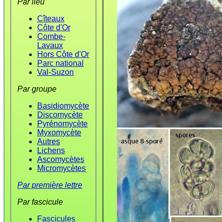
Par lieu
Cîteaux
Côte d'Or
Combe-
Lavaux
Hors Côte d'Or
Parc national
Val-Suzon
Par groupe
Basidiomycète
Discomycète
Pyrénomycète
Myxomycète
Autres
Lichens
Ascomycètes
Micromycètes
Par première lettre
Par fascicule
Fascicules