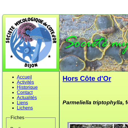
Accueil
Hors Côte d'Or
Activités
Historique
Contact
Actualités
Parmeliella triptophylla,
f
Liens
Lichens
Fiches