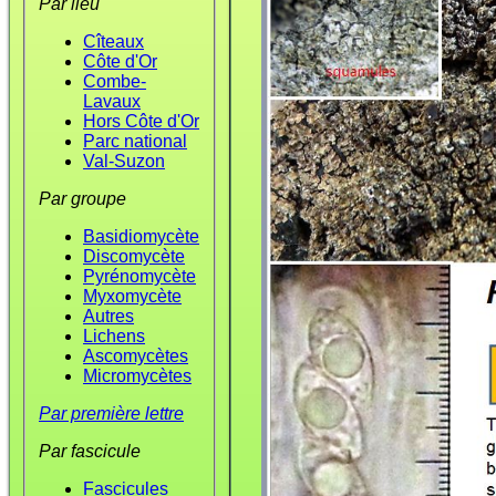
Par lieu
Cîteaux
Côte d'Or
Combe-
Lavaux
Hors Côte d'Or
Parc national
Val-Suzon
Par groupe
Basidiomycète
Discomycète
Pyrénomycète
Myxomycète
Autres
Lichens
Ascomycètes
Micromycètes
Par première lettre
Par fascicule
Fascicules