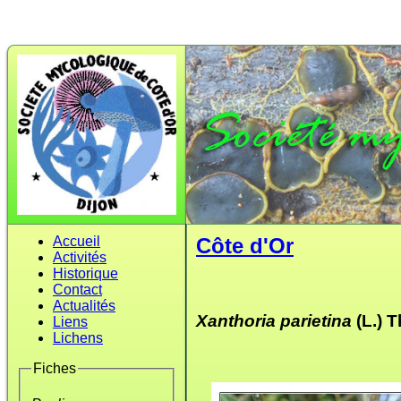
Accueil
Côte d'Or
Activités
Historique
Contact
Actualités
Xanthoria parietina
(L.) T
Liens
Lichens
Fiches