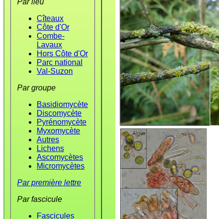
Par lieu
Cîteaux
Côte d'Or
Combe-
Lavaux
Hors Côte d'Or
Parc national
Val-Suzon
Par groupe
Basidiomycète
Discomycète
Pyrénomycète
Myxomycète
Autres
Lichens
Ascomycètes
Micromycètes
Par première lettre
Par fascicule
Fascicules