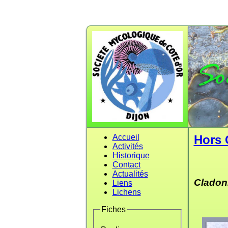
Accueil
Hors 
Activités
Historique
Contact
Actualités
Cladoni
Liens
Lichens
Fiches