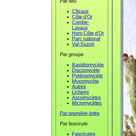
Par lieu
Cîteaux
Côte d'Or
Combe-
Lavaux
Hors Côte d'Or
Parc national
Val-Suzon
Par groupe
Basidiomycète
Discomycète
Pyrénomycète
Myxomycète
Autres
Lichens
Ascomycètes
Micromycètes
Par première lettre
Par fascicule
Fascicules