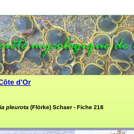
Côte d'Or
a pleurota
(Flörke) Schaer -
Fiche 218