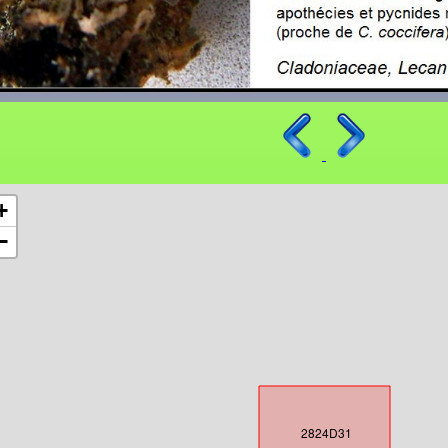
+
−
2824D31