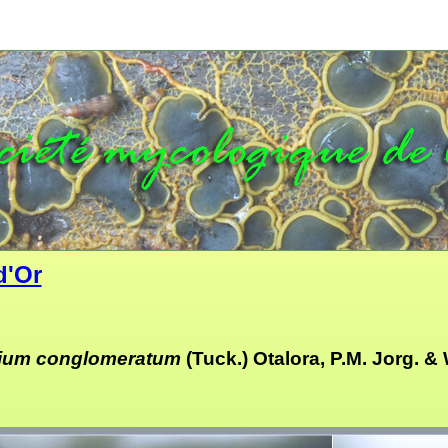
d'Or
ium conglomeratum
(Tuck.) Otalora, P.M. Jorg. &