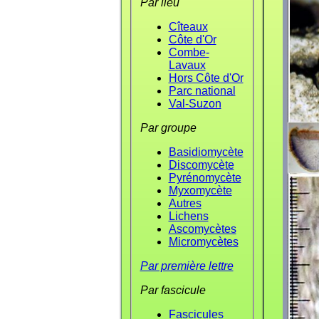
Par lieu
Cîteaux
Côte d'Or
Combe-
Lavaux
Hors Côte d'Or
Parc national
Val-Suzon
Par groupe
Basidiomycète
Discomycète
Pyrénomycète
Myxomycète
Autres
Lichens
Ascomycètes
Micromycètes
Par première lettre
Par fascicule
Fascicules