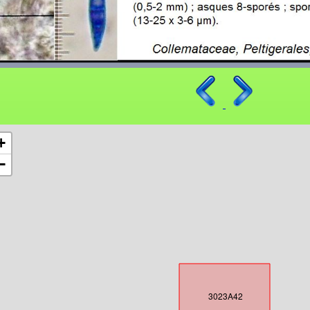
+
−
3023A42