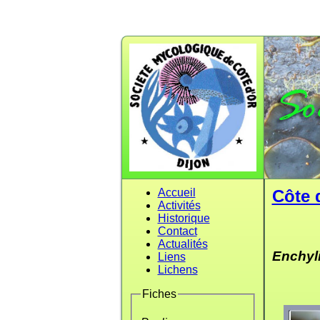
Accueil
Côte 
Activités
Historique
Contact
Actualités
Enchyl
Liens
Lichens
Fiches