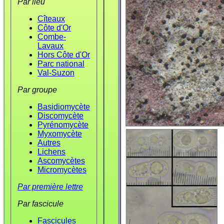
Par lieu
Cîteaux
Côte d'Or
Combe-
Lavaux
Hors Côte d'Or
Parc national
Val-Suzon
Par groupe
Basidiomycète
Discomycète
Pyrénomycète
Myxomycète
Autres
Lichens
Ascomycètes
Micromycètes
Par première lettre
Par fascicule
Fascicules