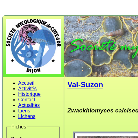
Accueil
Val-Suzon
Activités
Historique
Contact
Actualités
Zwackhiomyces calcise
Liens
Lichens
Fiches