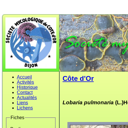
Accueil
Côte d'Or
Activités
Historique
Contact
Actualités
Lobaria pulmonaria
(L.)H
Liens
Lichens
Fiches