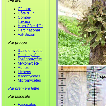
Par lieu
Cîteaux
Côte d'Or
Combe-
Lavaux
Hors Côte d'Or
Parc national
Val-Suzon
Par groupe
Basidiomycète
Discomycète
Pyrénomycète
Myxomycète
Autres
Lichens
Ascomycètes
Micromycètes
Par première lettre
Par fascicule
Fascicules